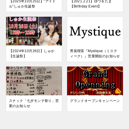
【2025年10月25日】“アイド
【2021.2.21】ゆづ＆たま
ル”しゅか生誕祭
【Birthday Event】
【2024年10月26日】しゅか
男装喫茶『Mystique（ミステ
【生誕祭】
ィーク）』営業開始のお知らせ
スナック「七夕モンテ祭り」営
グランドオープンキャンペーン
業のお知らせ