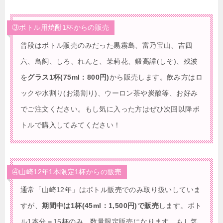
③ボトル用焼酎1杯からの販売
普段はボトル販売のみだった黒霧島、富乃宝山、吉四
六、鳥飼、しろ、れんと、茉莉花、鍛高譚(しそ)、残波
を
グラス1杯(75ml：800円)
から販売します。飲み方はロ
ックや水割り(お湯割り)、ウーロン茶や炭酸等、お好み
でご注文ください。もし気に入った方はぜひ次回以降ボ
トルで購入してみてください！
④山崎12年1本限定1杯からの販売
通常「山崎12年」はボトル販売でのみ取り扱いしていま
すが、
期間中は1杯(45ml：1,500円)で販売
します。ボト
ル1本分＝15杯のみ、数量限定販売になります。もし気