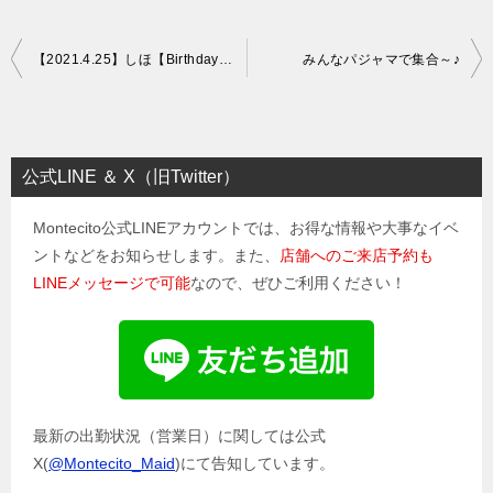
投
【2021.4.25】しほ【Birthday Event】
みんなパジャマで集合～♪
稿
ナ
ビ
公式LINE ＆ X（旧Twitter）
ゲ
Montecito公式LINEアカウントでは、お得な情報や大事なイベ
ー
ントなどをお知らせします。また、
店舗へのご来店予約も
シ
LINEメッセージで可能
なので、ぜひご利用ください！
ョ
ン
最新の出勤状況（営業日）に関しては公式
X(
@Montecito_Maid
)にて告知しています。