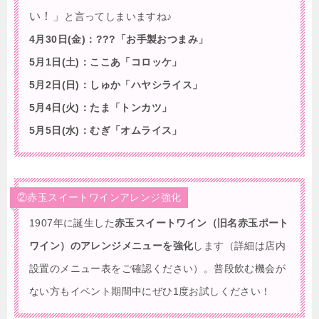
い！」
と言ってしまいますね♪
4月30日(金)：???「お手製おつまみ」
5月1日(土)：ここあ「コロッケ」
5月2日(日)：しゅか「ハヤシライス」
5月4日(火)：たま「トンカツ」
5月5日(水)：むぎ「オムライス」
②赤玉スイートワインアレンジ強化
1907年に誕生した
赤玉スイートワイン（旧名赤玉ポート
ワイン）のアレンジメニューを強化
します（詳細は店内
設置のメニュー表をご確認ください）。普段飲む機会が
ない方もイベント期間中にぜひ1度お試しください！