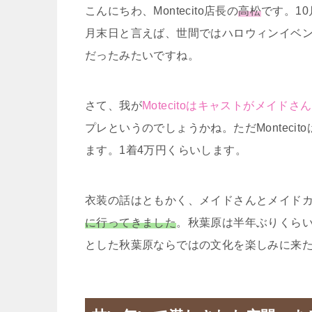
こんにちわ、Montecito店長の
高松
です。1
月末日と言えば、世間ではハロウィンイベ
だったみたいですね。
さて、我が
Motecitoはキャストがメイド
プレというのでしょうかね。ただMontec
ます。1着4万円くらいします。
衣装の話はともかく、メイドさんとメイド
に行ってきました
。秋葉原は半年ぶりくら
とした秋葉原ならではの文化を楽しみに来