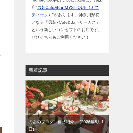
Montecitoの向かいのビル1階に、姉妹
店“
男装Cafe&Bar MYSTIQUE（ミス
ティーク）
”があります。神奈川県初
となる「男装×Cafe&Bar×サーカス」
という新しいコンセプトのお店です。
ぜひそちらもご利用ください！
い
新着記事
のあのブログ「自己紹介」
2026年8月1
日