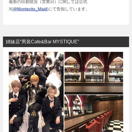
最新の出勤状況（営業日）に関しては公式
X(
@Montecito_Maid
)にて告知しています。
姉妹店“男装Cafe&Bar MYSTIQUE”