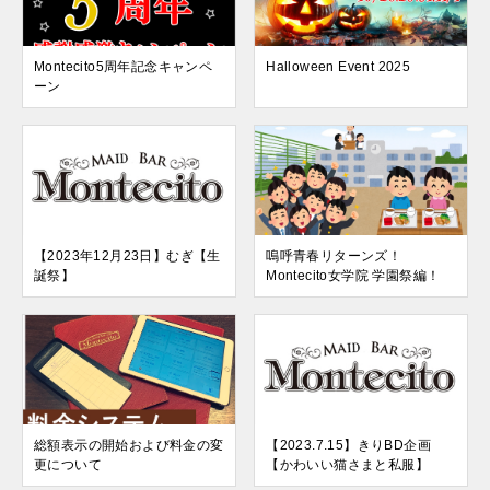
Montecito5周年記念キャンペ
Halloween Event 2025
ーン
【2023年12月23日】むぎ【生
嗚呼青春リターンズ！
誕祭】
Montecito女学院 学園祭編！
総額表示の開始および料金の変
【2023.7.15】きりBD企画
更について
【かわいい猫さまと私服】