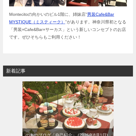
Montecitoの向かいのビル1階に、姉妹店“
男装Cafe&Bar
MYSTIQUE（ミスティーク）
”があります。神奈川県初となる
「男装×Cafe&Bar×サーカス」という新しいコンセプトのお店
です。ぜひそちらもご利用ください！
新着記事
のあのブログ「自己紹介」
2026年8月1日