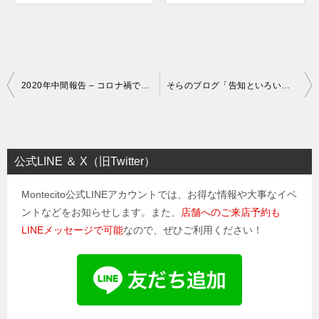
投
2020年中間報告 – コロナ禍での店の存続について
そらのブログ「告知といろいろ」
稿
ナ
ビ
公式LINE ＆ X（旧Twitter）
ゲ
Montecito公式LINEアカウントでは、お得な情報や大事なイベ
ー
ントなどをお知らせします。また、
店舗へのご来店予約も
シ
LINEメッセージで可能
なので、ぜひご利用ください！
ョ
ン