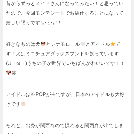
昔からずっとメイドさんになってみたい！と思ってい
たので、今回モンテシートでお給仕することになって
嬉しい限りですᐡ｡• ·̫ •｡ᐡ！
好きなものは犬
とシナモロール
とアイドル
で
す！犬はミニチュアダックスフントを飼っています
(∪・ω・)うちの子が世界でいちばんかわいいです！！
笑
アイドルはK-POPが主ですが、日本のアイドルも大好
きです
それと、出身が関西なので慣れると関西弁が出てしま