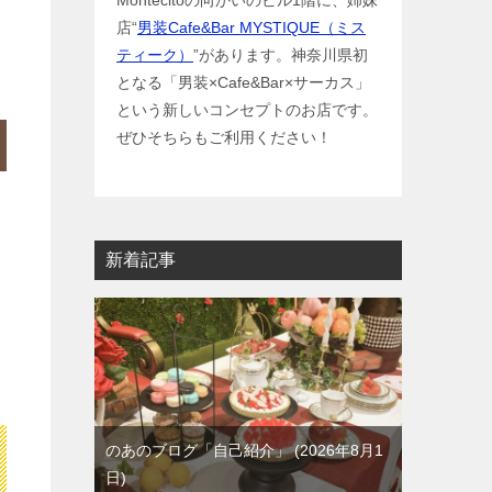
Montecitoの向かいのビル1階に、姉妹
店“
男装Cafe&Bar MYSTIQUE（ミス
ティーク）
”があります。神奈川県初
となる「男装×Cafe&Bar×サーカス」
という新しいコンセプトのお店です。
ぜひそちらもご利用ください！
新着記事
のあのブログ「自己紹介」
2026年8月1
日