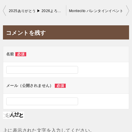
投
2025ありがとう ▶ 2026よろしく
Montecito バレンタインイベント
稿
ナ
コメントを残す
ビ
ゲ
名前
必須
ー
シ
ョ
ン
メール（公開されません）
必須
上に表示された文字を入力してください。