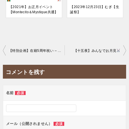
【2021年】お正月イベント
【2023年12月23日】むぎ【生
【Montecito＆Mystique共通】
誕祭】
投
【特別企画】在籍5周年祝い – ふに
【十五夜】みんなでお月見
稿
ナ
コメントを残す
ビ
ゲ
名前
必須
ー
シ
ョ
ン
メール（公開されません）
必須