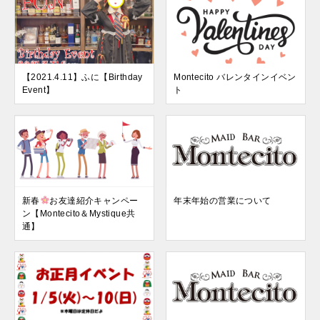
【2021.4.11】ふに【Birthday
Montecito バレンタインイベン
Event】
ト
新春
お友達紹介キャンペー
年末年始の営業について
ン【Montecito＆Mystique共
通】