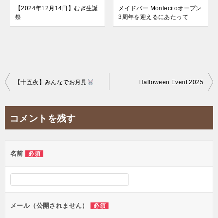
【2024年12月14日】むぎ生誕
メイドバー Montecitoオープン
祭
3周年を迎えるにあたって
投
【十五夜】みんなでお月見
Halloween Event 2025
稿
ナ
コメントを残す
ビ
ゲ
名前
必須
ー
シ
ョ
ン
メール（公開されません）
必須