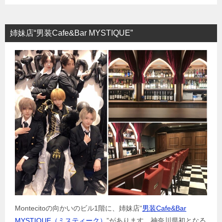
姉妹店“男装Cafe&Bar MYSTIQUE”
Montecitoの向かいのビル1階に、姉妹店“
男装Cafe&Bar
MYSTIQUE（ミスティーク）
”があります。神奈川県初となる