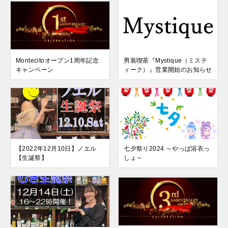
Montecitoオープン1周年記念
男装喫茶『Mystique（ミステ
キャンペーン
ィーク）』営業開始のお知らせ
【2022年12月10日】ノエル
七夕祭り2024 ～やっぱ浴衣っ
【生誕祭】
しょ～