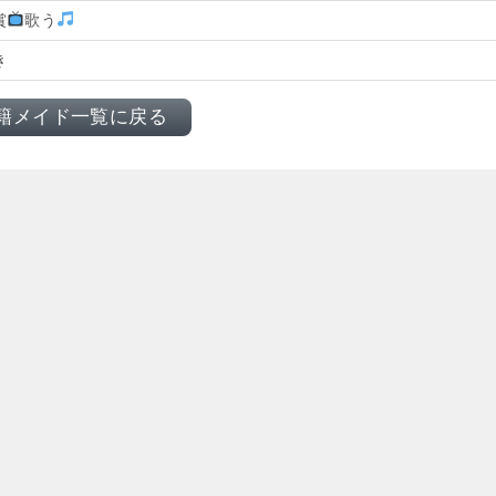
賞
歌う
き
籍メイド一覧に戻る