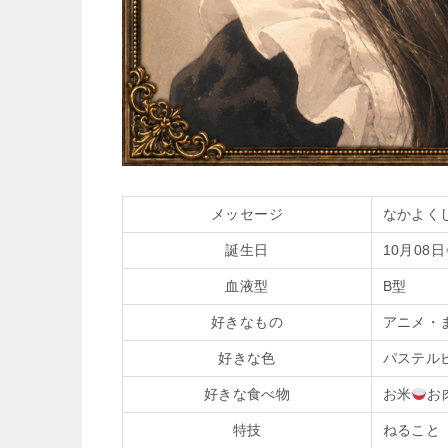
メッセージ
なかよく
誕生日
10月08日
血液型
B型
好きなもの
アニメ・
好きな色
パステル
好きな食べ物
お米
お
特技
ねること