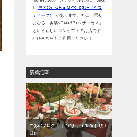
Montecitoの向かいのビル1階に、姉妹
店“
男装Cafe&Bar MYSTIQUE（ミス
ティーク）
”があります。神奈川県初
となる「男装×Cafe&Bar×サーカス」
という新しいコンセプトのお店です。
ぜひそちらもご利用ください！
新着記事
のあのブログ「自己紹介」
2026年8月1
日