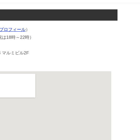
ネスプロフィール
）
は18時～22時）
3 マルミビル2F